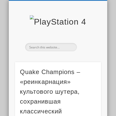
PLAYSTATION STORE
СКИДКИ PS STORE
НОВОСТИ PS4
ДОПОЛНЕНИЯ
ОБЗОРЫ ИГР
ИГРЫ PS4
PS PLUS
PlaySta
4
Quake Champions –
«реинкарнация»
культового шутера,
сохранившая
классический