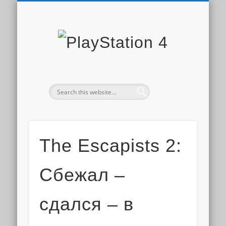
PLAYSTATION STORE
СКИДКИ PS STORE
НОВОСТИ PS4
ДОПОЛНЕНИЯ
ОБЗОРЫ ИГР
ИГРЫ PS4
PS PLUS
PlaySta
4
The Escapists 2:
Сбежал –
сдался – в