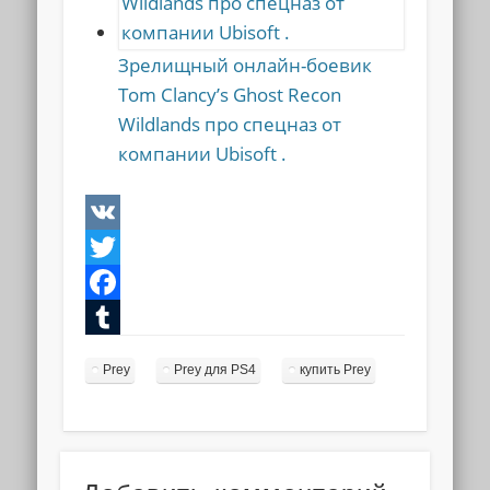
Зрелищный онлайн-боевик
Tom Clancy’s Ghost Recon
Wildlands про спецназ от
компании Ubisoft .
VK
Twitter
Facebook
Tumblr
Prey
Prey для PS4
купить Prey