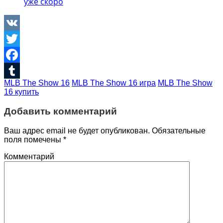
уже скоро
VK
Twitter
Facebook
MLB The Show 16
MLB The Show 16 игра
MLB The Show
Tumblr
16 купить
Добавить комментарий
Ваш адрес email не будет опубликован.
Обязательные
поля помечены
*
Комментарий