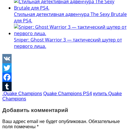
Стильная детективная адвенчура The Sexy Brutale
для PS4.
Sniper: Ghost Warrior 3 — тактический шутер от
первого лица.
VK
Twitter
Facebook
.Quake Champions
Quake Champions PS4
купить Quake
Tumblr
Champions
Добавить комментарий
Ваш адрес email не будет опубликован.
Обязательные
поля помечены
*