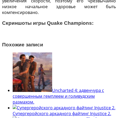
увеличения скорости, поэтому его чрезвычайно
низкое начальное здоровье может быть
компенсировано.
Скриншоты игры Quake Champions:
Похожие записи
Uncharted 4: адвенчура с
совершенным гемплеем и голивудским
размахом.
Cупергеройского аркадного файтинг Injustice 2.