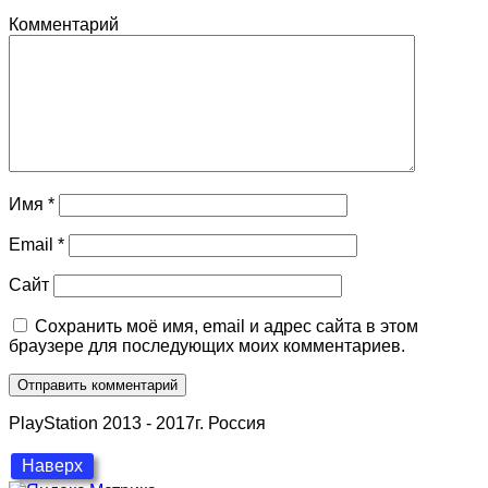
Комментарий
Имя
*
Email
*
Сайт
Сохранить моё имя, email и адрес сайта в этом
браузере для последующих моих комментариев.
PlayStation 2013 - 2017г. Россия
Наверх