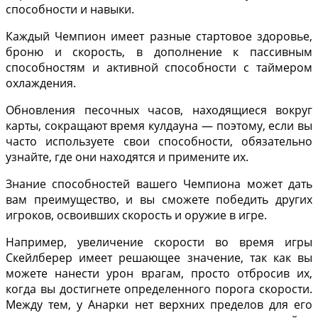
способности и навыки.
Каждый Чемпион имеет разные стартовое здоровье,
броню и скорость, в дополнение к пассивным
способностям и активной способности с таймером
охлаждения.
Обновления песочных часов, находящиеся вокруг
карты, сокращают время кулдауна — поэтому, если вы
часто используете свои способности, обязательно
узнайте, где они находятся и примените их.
Знание способностей вашего Чемпиона может дать
вам преимущество, и вы сможете победить других
игроков, освоивших скорость и оружие в игре.
Например, увеличение скорости во время игры
Скейлберер имеет решающее значение, так как вы
можете нанести урон врагам, просто отбросив их,
когда вы достигнете определенного порога скорости.
Между тем, у Анарки нет верхних пределов для его