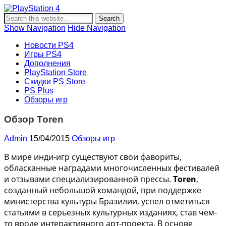
PlayStation 4
Новости и информация об игровой приставке нового
поколения Sony PlayStation 4, новости игр PS4, обзоры
Show Navigation
Hide Navigation
игр, видеоролики, новости игровой индустрии.
Новости PS4
Игры PS4
Дополнения
PlayStation Store
Скидки PS Store
PS Plus
Обзоры игр
Обзор Toren
Admin
15/04/2015
Обзоры игр
В мире инди-игр существуют свои фавориты,
обласканные наградами многочисленных фестивалей
и отзывами специализированной прессы.
Toren
,
созданный небольшой командой, при поддержке
министерства культуры Бразилии, успел отметиться
статьями в серьезных культурных изданиях, став чем-
то вроде интерактивного арт-проекта. В основе