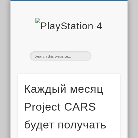
PLAYSTATION STORE
СКИДКИ PS STORE
НОВОСТИ PS4
ДОПОЛНЕНИЯ
ОБЗОРЫ ИГР
ИГРЫ PS4
PS PLUS
PlaySta
4
Каждый месяц
Project CARS
будет получать