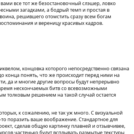
 вами все тот же безостановочный слэшер, ловко
сными загадками, а бодрый темп и простая в
 воина, решившего отомстить сразу всем богам
 воспоминания и вереницу красивых кадров.
сиквелом, концовка которого непосредственно связана
до конца понять, что же происходит перед ними на
Эти, да и многие другие вопросы будут непрерывно
 время нескончаемых битв со всевозможными
ным толковым решением на такой случай остается
торых, к сожалению, не так уж много. С визуальной
ак-то поразить ваше воображение. Стандартное для
оект, сделав общую картинку плавней и отзывчивее,
рсов частенько будут всплывать размытые текстуры