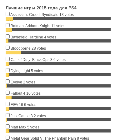
Лучшие игры 2015 года для PS4
Assassin's Creed: Syndicate
13 votes
Batman: Arkham Knight
11 votes
Battlefield Hardline
4 votes
Bloodborne
28 votes
Call of Duty: Black Ops 3
6 votes
Dying Light
5 votes
Evolve
2 votes
Fallout 4
10 votes
FIFA 16
6 votes
Just Cause 3
2 votes
Mad Max
5 votes
Metal Gear Solid V: The Phantom Pain
8 votes