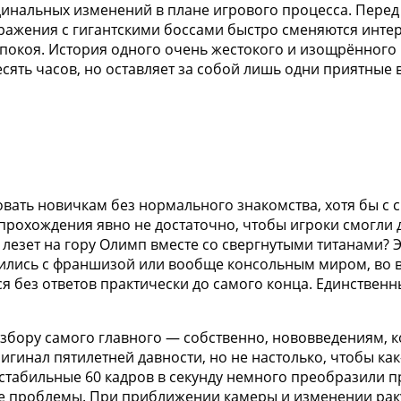
рдинальных изменений в плане игрового процесса. Перед
жения с гигантскими боссами быстро сменяются интере
 покоя. История одного очень жестокого и изощрённого
есять часов, но оставляет за собой лишь одни приятные
овать новичкам без нормального знакомства, хотя бы с 
 прохождения явно не достаточно, чтобы игроки смогли 
 лезет на гору Олимп вместе со свергнутыми титанами? 
омились с франшизой или вообще консольным миром, во
я без ответов практически до самого конца. Единствен
збору самого главного — собственно, нововведениям, ко
ригинал пятилетней давности, но не настолько, чтобы к
табильные 60 кадров в секунду немного преобразили пр
ые проблемы. При приближении камеры и изменении раку