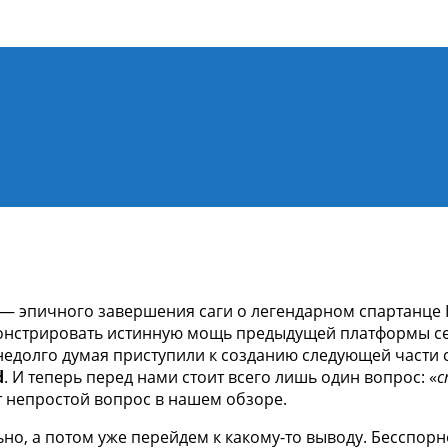
ния Sony PlayStation 4, новости игр PS4, обзоры игр, виде
II — эпичного завершения саги о легендарном спартанце 
онстрировать истинную мощь предыдущей платформы семе
едолго думая приступили к созданию следующей части с
d
. И теперь перед нами стоит всего лишь один вопрос: «
с
от непростой вопрос в нашем обзоре.
но, а потом уже перейдем к какому-то выводу. Бесспорно