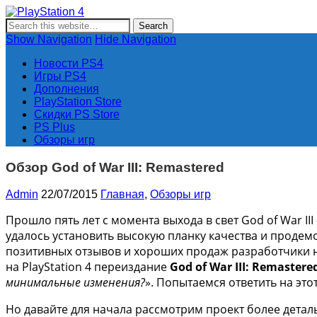
PlayStation 4
Новости и информация об игровой приставке нового поколе
Show Navigation
Hide Navigation
Новости PS4
Игры PS4
Дополнения
PlayStation Store
Скидки PS Store
PS Plus
Обзоры игр
Обзор God of War III: Remastered
Admin
22/07/2015
Главная
,
Обзоры игр
Прошло пять лет с момента выхода в свет God of War I
удалось установить высокую планку качества и продем
позитивных отзывов и хороших продаж разработчики н
на PlayStation 4 переиздание
God of War III: Remastere
минимальные изменения?
». Попытаемся ответить на эт
Но давайте для начала рассмотрим проект более деталь