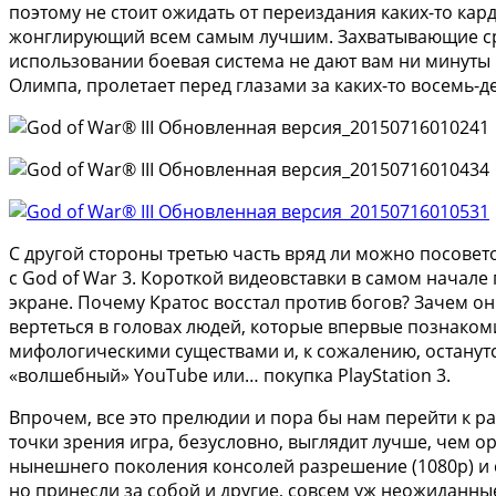
поэтому не стоит ожидать от переиздания каких-то ка
жонглирующий всем самым лучшим. Захватывающие сра
использовании боевая система не дают вам ни минуты
Олимпа, пролетает перед глазами за каких-то восемь-д
С другой стороны третью часть вряд ли можно посовет
с God of War 3. Короткой видеовставки в самом начале
экране. Почему Кратос восстал против богов? Зачем он
вертеться в головах людей, которые впервые познак
мифологическими существами и, к сожалению, останутс
«волшебный» YouTube или… покупка PlayStation 3.
Впрочем, все это прелюдии и пора бы нам перейти к ра
точки зрения игра, безусловно, выглядит лучше, чем о
нынешнего поколения консолей разрешение (1080p) и с
но принесли за собой и другие, совсем уж неожиданн