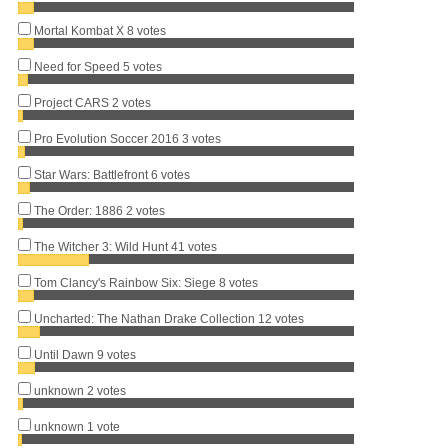
Mortal Kombat X
8 votes
Need for Speed
5 votes
Project CARS
2 votes
Pro Evolution Soccer 2016
3 votes
Star Wars: Battlefront
6 votes
The Order: 1886
2 votes
The Witcher 3: Wild Hunt
41 votes
Tom Clancy's Rainbow Six: Siege
8 votes
Uncharted: The Nathan Drake Collection
12 votes
Until Dawn
9 votes
unknown
2 votes
unknown
1 vote