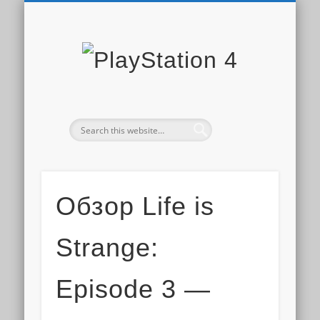
PLAYSTATION STORE
СКИДКИ PS STORE
НОВОСТИ PS4
ДОПОЛНЕНИЯ
ОБЗОРЫ ИГР
ИГРЫ PS4
PS PLUS
PlaySta
4
Обзор Life is
Strange:
Episode 3 —