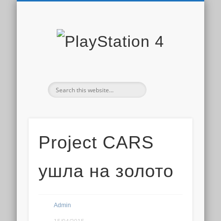
PLAYSTATION STORE
СКИДКИ PS STORE
НОВОСТИ PS4
ДОПОЛНЕНИЯ
ОБЗОРЫ ИГР
ИГРЫ PS4
PS PLUS
PlaySta
4
Project CARS
ушла на золото
Admin