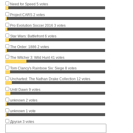
Need for Speed
5 votes
Project CARS
2 votes
Pro Evolution Soccer 2016
3 votes
Star Wars: Battlefront
6 votes
The Order: 1886
2 votes
The Witcher 3: Wild Hunt
41 votes
Tom Clancy's Rainbow Six: Siege
8 votes
Uncharted: The Nathan Drake Collection
12 votes
Until Dawn
9 votes
unknown
2 votes
unknown
1 vote
Другая
3 votes