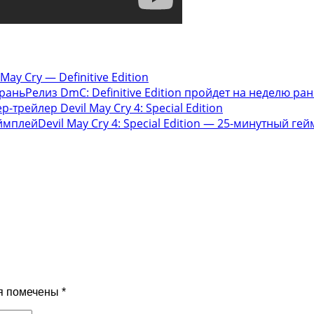
May Cry — Definitive Edition
Релиз DmC: Definitive Edition пройдет на неделю ран
р-трейлер Devil May Cry 4: Special Edition
Devil May Cry 4: Special Edition — 25-минутный ге
я помечены
*