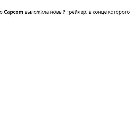
го
Capcom
выложила новый трейлер, в конце которого