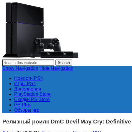
PlayStation 4
Новости и информация об игровой приставке нового поколе
Show Navigation
Hide Navigation
Новости PS4
Игры PS4
Дополнения
PlayStation Store
Скидки PS Store
PS Plus
Обзоры игр
Релизный роилк DmC Devil May Cry: Definitive 