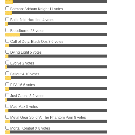
Batman: Arkham Knight
11 votes
Battlefield Hardline
4 votes
Bloodborne
28 votes
Call of Duty: Black Ops 3
6 votes
Dying Light
5 votes
Evolve
2 votes
Fallout 4
10 votes
FIFA 16
6 votes
Just Cause 3
2 votes
Mad Max
5 votes
Metal Gear Solid V: The Phantom Pain
8 votes
Mortal Kombat X
8 votes