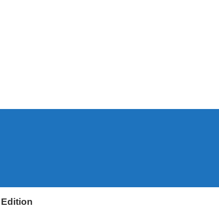
ния Sony PlayStation 4, новости игр PS4, обзоры игр, виде
Edition