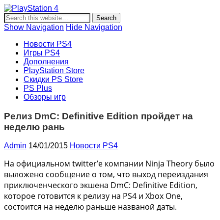
PlayStation 4
Новости и информация об игровой приставке нового
поколения Sony PlayStation 4, новости игр PS4, обзоры
Show Navigation
Hide Navigation
игр, видеоролики, новости игровой индустрии.
Новости PS4
Игры PS4
Дополнения
PlayStation Store
Скидки PS Store
PS Plus
Обзоры игр
Релиз DmC: Definitive Edition пройдет на
неделю рань
Admin
14/01/2015
Новости PS4
На официальном twitter’е компании Ninja Theory было
выложено сообщение о том, что выход переиздания
приключенческого экшена DmC: Definitive Edition,
которое готовится к релизу на PS4 и Xbox One,
состоится на неделю раньше названой даты.