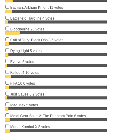
Batman: Arkham Knight
11 votes
Battlefield Hardline
4 votes
Bloodborne
28 votes
Call of Duty: Black Ops 3
6 votes
Dying Light
5 votes
Evolve
2 votes
Fallout 4
10 votes
FIFA 16
6 votes
Just Cause 3
2 votes
Mad Max
5 votes
Metal Gear Solid V: The Phantom Pain
8 votes
Mortal Kombat X
8 votes