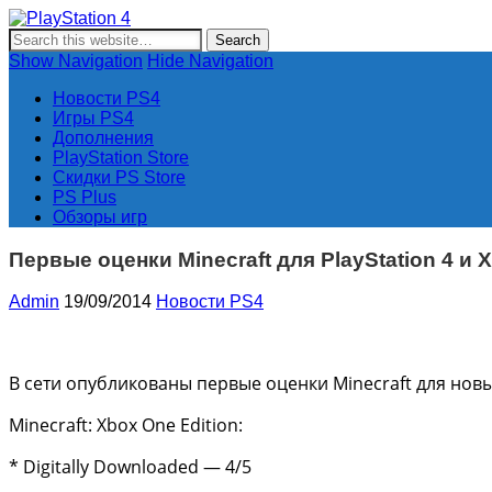
PlayStation 4
Новости и информация об игровой приставке нового поколе
Show Navigation
Hide Navigation
Новости PS4
Игры PS4
Дополнения
PlayStation Store
Скидки PS Store
PS Plus
Обзоры игр
Первые оценки Minecraft для PlayStation 4 и 
Admin
19/09/2014
Новости PS4
В сети опубликованы первые оценки Minecraft для новых
Minecraft: Xbox One Edition:
* Digitally Downloaded — 4/5