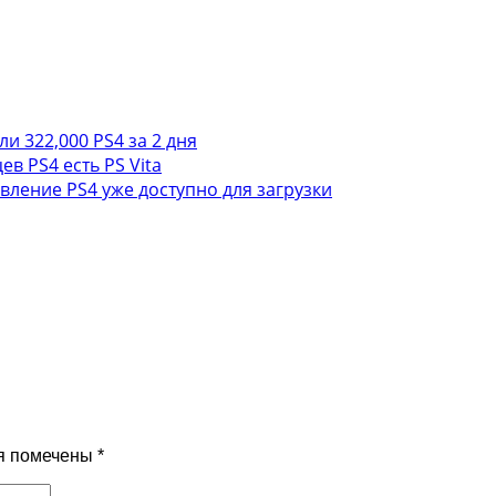
и 322,000 PS4 за 2 дня
ев PS4 есть PS Vita
вление PS4 уже доступно для загрузки
я помечены
*