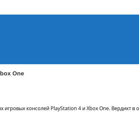
ния Sony PlayStation 4, новости игр PS4, обзоры игр, виде
Xbox One
 игровых консолей PlayStation 4 и Xbox One. Вердикт в 