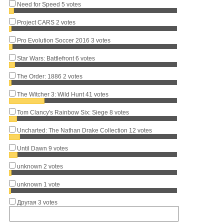
Need for Speed
5 votes
Project CARS
2 votes
Pro Evolution Soccer 2016
3 votes
Star Wars: Battlefront
6 votes
The Order: 1886
2 votes
The Witcher 3: Wild Hunt
41 votes
Tom Clancy's Rainbow Six: Siege
8 votes
Uncharted: The Nathan Drake Collection
12 votes
Until Dawn
9 votes
unknown
2 votes
unknown
1 vote
Другая
3 votes