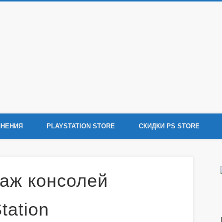
tation 4
ения Sony PlayStation 4, новости игр PS4, обзоры игр, видеоролики, новости
НЕНИЯ
PLAYSTATION STORE
СКИДКИ PS STORE
аж консолей
tation