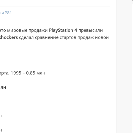
ти PS4
что мировые продажи
PlayStation 4
превысили
shockers
сделал сравнение стартов продаж новой
арта, 1995 – 0,85 млн
млн
лн
н