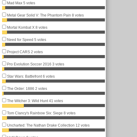
Mad Max
5 votes
Metal Gear Solid V: The Phantom Pain
8 votes
Mortal Kombat X
8 votes
Need for Speed
5 votes
Project CARS
2 votes
Pro Evolution Soccer 2016
3 votes
Star Wars: Battlefront
6 votes
The Order: 1886
2 votes
The Witcher 3: Wild Hunt
41 votes
Tom Clancy's Rainbow Six: Siege
8 votes
Uncharted: The Nathan Drake Collection
12 votes