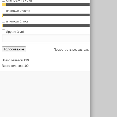
Until Dawn
9 votes
unknown
2 votes
unknown
1 vote
Другая
3 votes
Голосование
Посмотреть результаты
Всего ответов 199
Всего голосов 102