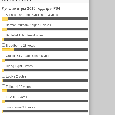
Лучшие игры 2015 года для PS4
Assassin's Creed: Syndicate
13 votes
Batman: Arkham Knight
11 votes
Battlefield Hardline
4 votes
Bloodborne
28 votes
Call of Duty: Black Ops 3
6 votes
Dying Light
5 votes
Evolve
2 votes
Fallout 4
10 votes
FIFA 16
6 votes
Just Cause 3
2 votes