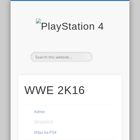
PLAYSTATION STORE
СКИДКИ PS STORE
НОВОСТИ PS4
ДОПОЛНЕНИЯ
ОБЗОРЫ ИГР
ИГРЫ PS4
PS PLUS
PlaySta
4
WWE 2K16
Admin
30/10/2015
Игры на PS4