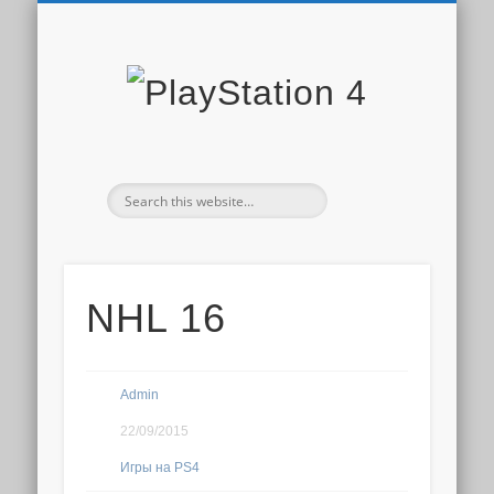
PLAYSTATION STORE
СКИДКИ PS STORE
НОВОСТИ PS4
ДОПОЛНЕНИЯ
ОБЗОРЫ ИГР
ИГРЫ PS4
PS PLUS
PlaySta
4
NHL 16
Admin
22/09/2015
Игры на PS4