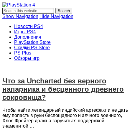
PlayStation 4
Новости и информация об игровой приставке нового
поколения Sony PlayStation 4, новости игр PS4, обзоры
Show Navigation
Hide Navigation
игр, видеоролики, новости игровой индустрии.
Новости PS4
Игры PS4
Дополнения
PlayStation Store
Скидки PS Store
PS Plus
Обзоры игр
Что за Uncharted без верного
напарника и бесценного древнего
сокровища?
Чтобы найти легендарный индийский артефакт и не дать
ему попасть в руки беспощадного и алчного военного,
Хлоя Фрейзер должна заручиться поддержкой
знаменитой …