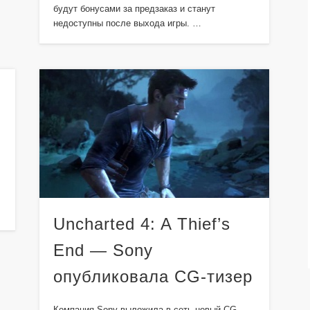
будут бонусами за предзаказ и станут
недоступны после выхода игры. …
Uncharted 4: A Thief’s
End — Sony
опубликовала CG-тизер
Компания Sony выложила в сеть новый CG-