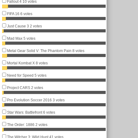
Fallout 4
10 votes
FIFA 16
6 votes
Just Cause 3
2 votes
Mad Max
5 votes
Metal Gear Solid V: The Phantom Pain
8 votes
Mortal Kombat X
8 votes
Need for Speed
5 votes
Project CARS
2 votes
Pro Evolution Soccer 2016
3 votes
Star Wars: Battlefront
6 votes
The Order: 1886
2 votes
The Witcher 3: Wild Hunt
41 votes