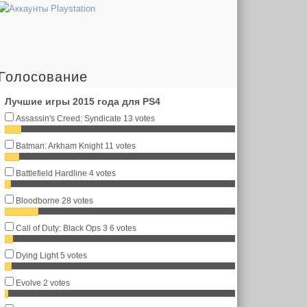
Голосование
Лучшие игры 2015 года для PS4
Assassin's Creed: Syndicate
13 votes
Batman: Arkham Knight
11 votes
Battlefield Hardline
4 votes
Bloodborne
28 votes
Call of Duty: Black Ops 3
6 votes
Dying Light
5 votes
Evolve
2 votes