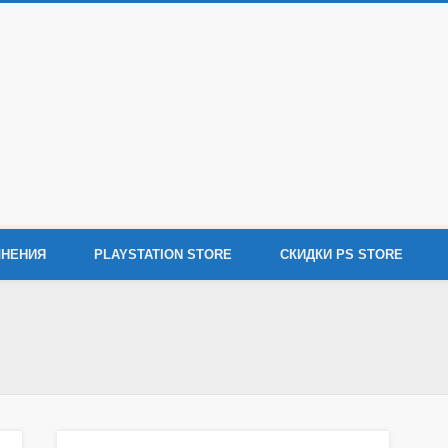
tation 4
ения Sony PlayStation 4, новости игр PS4, обзоры игр, видеоролики, новости
НЕНИЯ
PLAYSTATION STORE
СКИДКИ PS STORE