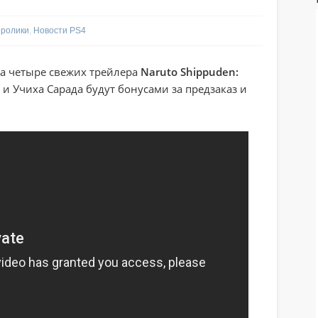
ролики
,
Новости PS4
 четыре свежих трейлера
Naruto Shippuden:
о и Учиха Сарада будут бонусами за предзаказ и
.