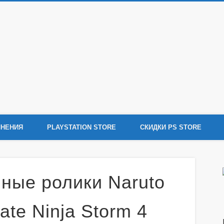
tation 4
ения Sony PlayStation 4, новости игр PS4, обзоры игр, видеоролики, новости
НЕНИЯ
PLAYSTATION STORE
СКИДКИ PS STORE
ные ролики Naruto
ate Ninja Storm 4