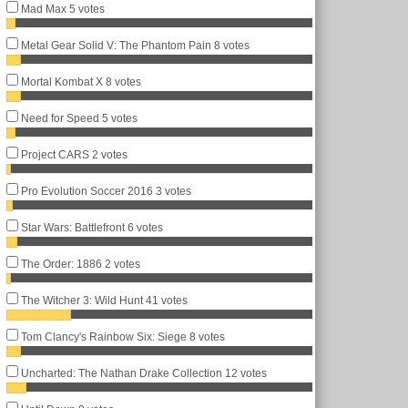
Mad Max
5 votes
Metal Gear Solid V: The Phantom Pain
8 votes
Mortal Kombat X
8 votes
Need for Speed
5 votes
Project CARS
2 votes
Pro Evolution Soccer 2016
3 votes
Star Wars: Battlefront
6 votes
The Order: 1886
2 votes
The Witcher 3: Wild Hunt
41 votes
Tom Clancy's Rainbow Six: Siege
8 votes
Uncharted: The Nathan Drake Collection
12 votes