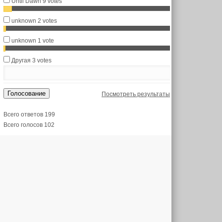
Until Dawn
9 votes
unknown
2 votes
unknown
1 vote
Другая
3 votes
Голосование
Посмотреть результаты
Всего ответов 199
Всего голосов 102