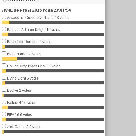
Лучшие игры 2015 года для PS4
Assassin's Creed: Syndicate
13 votes
Batman: Arkham Knight
11 votes
Battlefield Hardline
4 votes
Bloodborne
28 votes
Call of Duty: Black Ops 3
6 votes
Dying Light
5 votes
Evolve
2 votes
Fallout 4
10 votes
FIFA 16
6 votes
Just Cause 3
2 votes