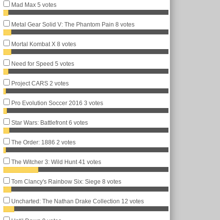
Mad Max
5 votes
Metal Gear Solid V: The Phantom Pain
8 votes
Mortal Kombat X
8 votes
Need for Speed
5 votes
Project CARS
2 votes
Pro Evolution Soccer 2016
3 votes
Star Wars: Battlefront
6 votes
The Order: 1886
2 votes
The Witcher 3: Wild Hunt
41 votes
Tom Clancy's Rainbow Six: Siege
8 votes
Uncharted: The Nathan Drake Collection
12 votes