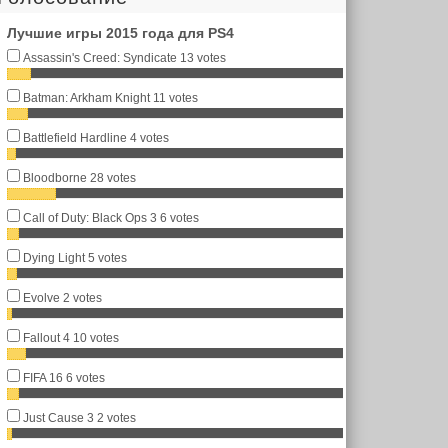
Лучшие игры 2015 года для PS4
Assassin's Creed: Syndicate
13 votes
Batman: Arkham Knight
11 votes
Battlefield Hardline
4 votes
Bloodborne
28 votes
Call of Duty: Black Ops 3
6 votes
Dying Light
5 votes
Evolve
2 votes
Fallout 4
10 votes
FIFA 16
6 votes
Just Cause 3
2 votes