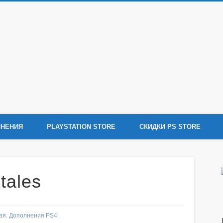
tation 4
ения Sony PlayStation 4, новости игр PS4, обзоры игр, видеоролики, новости
НЕНИЯ
PLAYSTATION STORE
СКИДКИ PS STORE
tales
ая
,
Дополнения PS4