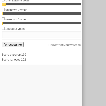
Until Dawn
9 votes
unknown
2 votes
unknown
1 vote
Другая
3 votes
Голосование
Посмотреть результаты
Всего ответов 199
Всего голосов 102