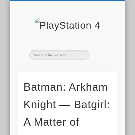
PLAYSTATION STORE
СКИДКИ PS STORE
НОВОСТИ PS4
ДОПОЛНЕНИЯ
ОБЗОРЫ ИГР
ИГРЫ PS4
PS PLUS
PlaySta
4
Batman: Arkham
Knight — Batgirl:
A Matter of