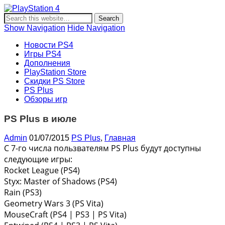
PlayStation 4
Новости и информация об игровой приставке нового
поколения Sony PlayStation 4, новости игр PS4, обзоры
Show Navigation
Hide Navigation
игр, видеоролики, новости игровой индустрии.
Новости PS4
Игры PS4
Дополнения
PlayStation Store
Скидки PS Store
PS Plus
Обзоры игр
PS Plus в июле
Admin
01/07/2015
PS Plus
,
Главная
С 7-го числа пользвателям PS Plus будут доступны
следующие игры:
Rocket League (PS4)
Styx: Master of Shadows (PS4)
Rain (PS3)
Geometry Wars 3 (PS Vita)
MouseCraft (PS4 | PS3 | PS Vita)