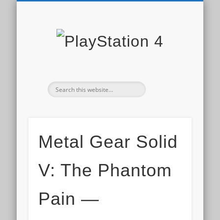
PLAYSTATION STORE
СКИДКИ PS STORE
НОВОСТИ PS4
ДОПОЛНЕНИЯ
ОБЗОРЫ ИГР
ИГРЫ PS4
PS PLUS
PlaySta
4
Metal Gear Solid
V: The Phantom
Pain —