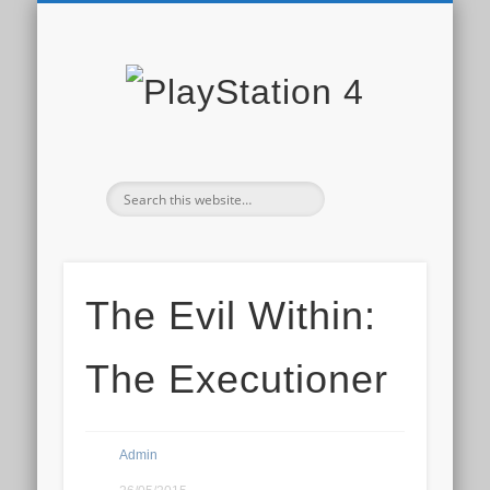
PLAYSTATION STORE
СКИДКИ PS STORE
НОВОСТИ PS4
ДОПОЛНЕНИЯ
ОБЗОРЫ ИГР
ИГРЫ PS4
PS PLUS
PlaySta
4
The Evil Within:
The Executioner
Admin