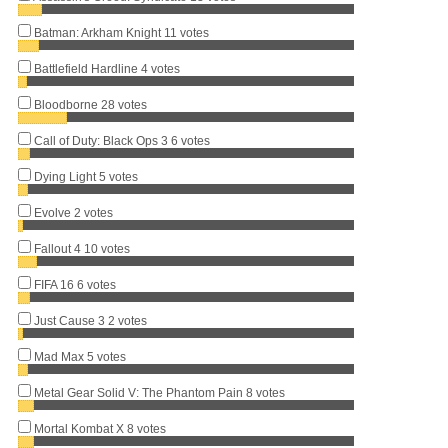
Batman: Arkham Knight
11 votes
Battlefield Hardline
4 votes
Bloodborne
28 votes
Call of Duty: Black Ops 3
6 votes
Dying Light
5 votes
Evolve
2 votes
Fallout 4
10 votes
FIFA 16
6 votes
Just Cause 3
2 votes
Mad Max
5 votes
Metal Gear Solid V: The Phantom Pain
8 votes
Mortal Kombat X
8 votes