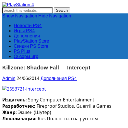
PlayStation 4
Новости и информация об игровой приставке нового поколе
Show Navigation
Hide Navigation
Новости PS4
Игры PS4
Дополнения
PlayStation Store
Скидки PS Store
PS Plus
Обзоры игр
Killzone: Shadow Fall — Intercept
Admin
24/06/2014
Дополнения PS4
Издатель:
Sony Computer Entertainment
Разработчик:
Fireproof Studios, Guerrilla Games
Жанр:
Экшен (Шутер)
Локализация:
Rus Полностью на русском