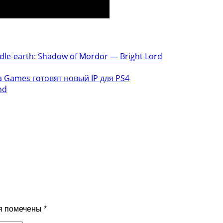
dle-earth: Shadow of Mordor — Bright Lord
la Games готовят новый IP для PS4
nd
я помечены
*