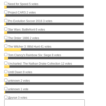
Need for Speed
5 votes
Project CARS
2 votes
Pro Evolution Soccer 2016
3 votes
Star Wars: Battlefront
6 votes
The Order: 1886
2 votes
The Witcher 3: Wild Hunt
41 votes
Tom Clancy's Rainbow Six: Siege
8 votes
Uncharted: The Nathan Drake Collection
12 votes
Until Dawn
9 votes
unknown
2 votes
unknown
1 vote
Другая
3 votes