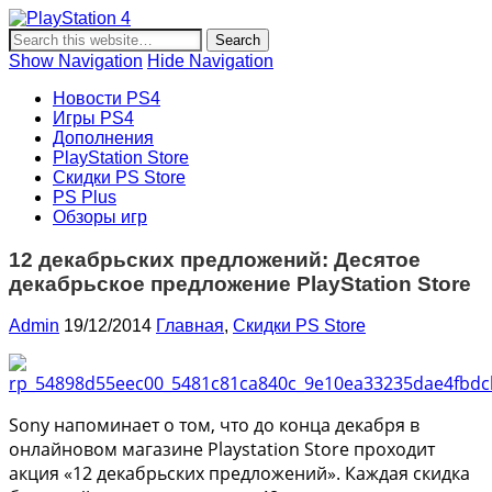
PlayStation 4
Новости и информация об игровой приставке нового
поколения Sony PlayStation 4, новости игр PS4, обзоры
Show Navigation
Hide Navigation
игр, видеоролики, новости игровой индустрии.
Новости PS4
Игры PS4
Дополнения
PlayStation Store
Скидки PS Store
PS Plus
Обзоры игр
12 декабрьских предложений: Десятое
декабрьское предложение PlayStation Store
Admin
19/12/2014
Главная
,
Скидки PS Store
Sony напоминает о том, что до конца декабря в
онлайновом магазине Playstation Store проходит
акция «12 декабрьских предложений». Каждая скидка