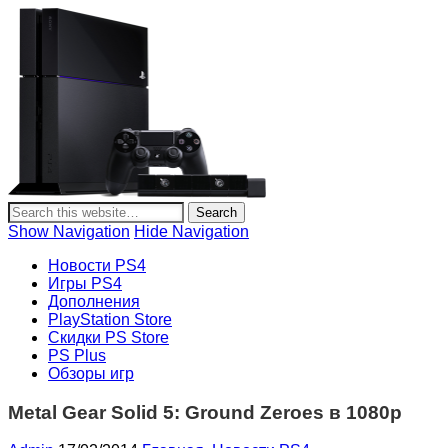
PlayStation 4
Новости и информация об игровой приставке нового
поколения Sony PlayStation 4, новости игр PS4, обзоры
Show Navigation
Hide Navigation
игр, видеоролики, новости игровой индустрии.
Новости PS4
Игры PS4
Дополнения
PlayStation Store
Скидки PS Store
PS Plus
Обзоры игр
Metal Gear Solid 5: Ground Zeroes в 1080p