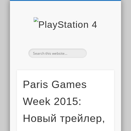
PLAYSTATION STORE
СКИДКИ PS STORE
НОВОСТИ PS4
ДОПОЛНЕНИЯ
ОБЗОРЫ ИГР
ИГРЫ PS4
PS PLUS
PlaySta
4
Paris Games
Week 2015:
Новый трейлер,