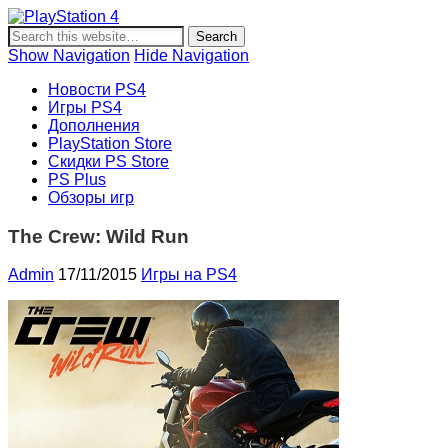
PlayStation 4
Новости и информация об игровой приставке нового
поколения Sony PlayStation 4, новости игр PS4, обзоры
Show Navigation
Hide Navigation
игр, видеоролики, новости игровой индустрии.
Новости PS4
Игры PS4
Дополнения
PlayStation Store
Скидки PS Store
PS Plus
Обзоры игр
The Crew: Wild Run
Admin
17/11/2015
Игры на PS4