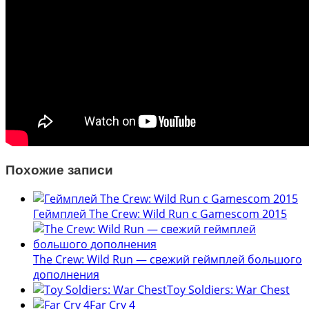
Похожие записи
Геймплей The Crew: Wild Run с Gamescom 2015
The Crew: Wild Run — свежий геймплей большого
дополнения
Toy Soldiers: War Chest
Far Cry 4