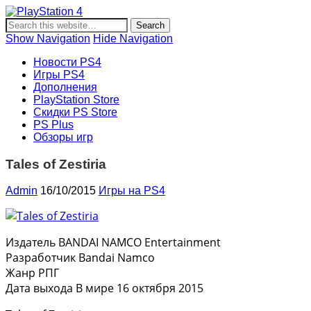
PlayStation 4
Новости и информация об игровой приставке нового
поколения Sony PlayStation 4, новости игр PS4, обзоры
Show Navigation
Hide Navigation
игр, видеоролики, новости игровой индустрии.
Новости PS4
Игры PS4
Дополнения
PlayStation Store
Скидки PS Store
PS Plus
Обзоры игр
Tales of Zestiria
Admin
16/10/2015
Игры на PS4
Издатель BANDAI NAMCO Entertainment
Разработчик Bandai Namco
Жанр РПГ
Дата выхода В мире 16 октября 2015