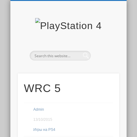
PLAYSTATION STORE
СКИДКИ PS STORE
НОВОСТИ PS4
ДОПОЛНЕНИЯ
ОБЗОРЫ ИГР
ИГРЫ PS4
PS PLUS
PlaySta
4
WRC 5
Admin
13/10/2015
Игры на PS4