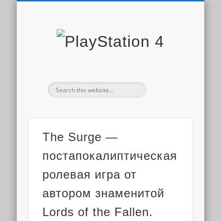
PLAYSTATION STORE
СКИДКИ PS STORE
НОВОСТИ PS4
ДОПОЛНЕНИЯ
ОБЗОРЫ ИГР
ИГРЫ PS4
PS PLUS
PlaySta
4
The Surge —
постапокалиптическая
ролевая игра от
автором знаменитой
Lords of the Fallen.