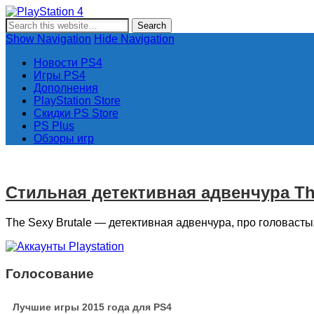
PlayStation 4
Новости и информация об игровой приставке нового поколе
Show Navigation
Hide Navigation
Новости PS4
Игры PS4
Дополнения
PlayStation Store
Скидки PS Store
PS Plus
Обзоры игр
Стильная детективная адвенчура The
The Sexy Brutale — детективная адвенчура, про головасты
Голосование
Лучшие игры 2015 года для PS4