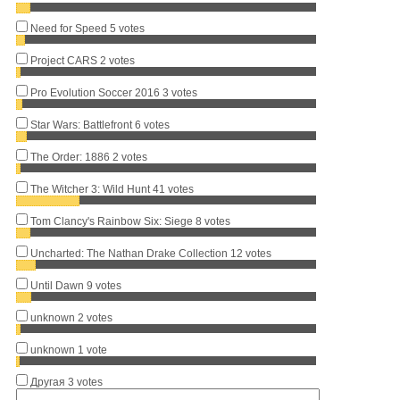
Need for Speed
5 votes
Project CARS
2 votes
Pro Evolution Soccer 2016
3 votes
Star Wars: Battlefront
6 votes
The Order: 1886
2 votes
The Witcher 3: Wild Hunt
41 votes
Tom Clancy's Rainbow Six: Siege
8 votes
Uncharted: The Nathan Drake Collection
12 votes
Until Dawn
9 votes
unknown
2 votes
unknown
1 vote
Другая
3 votes