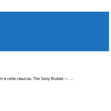
оролики, новости игровой индустрии.
ет в себе смысла. The Sexy Brutale — …