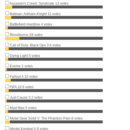
Assassin's Creed: Syndicate
13 votes
Batman: Arkham Knight
11 votes
Battlefield Hardline
4 votes
Bloodborne
28 votes
Call of Duty: Black Ops 3
6 votes
Dying Light
5 votes
Evolve
2 votes
Fallout 4
10 votes
FIFA 16
6 votes
Just Cause 3
2 votes
Mad Max
5 votes
Metal Gear Solid V: The Phantom Pain
8 votes
Mortal Kombat X
8 votes