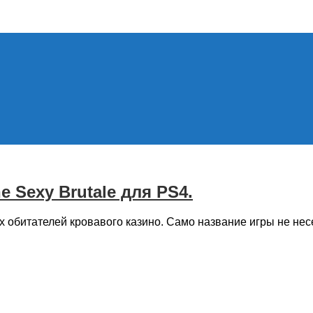
ния Sony PlayStation 4, новости игр PS4, обзоры игр, виде
 Sexy Brutale для PS4.
х обитателей кровавого казино. Само название игры не нес