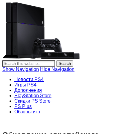
PlayStation 4
Новости и информация об игровой приставке нового
поколения Sony PlayStation 4, новости игр PS4, обзоры
Show Navigation
Hide Navigation
игр, видеоролики, новости игровой индустрии.
Новости PS4
Игры PS4
Дополнения
PlayStation Store
Скидки PS Store
PS Plus
Обзоры игр