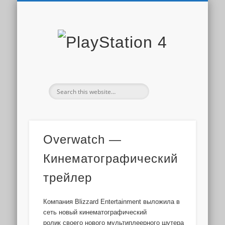
PLAYSTATION STORE
СКИДКИ PS STORE
НОВОСТИ PS4
ДОПОЛНЕНИЯ
ОБЗОРЫ ИГР
ИГРЫ PS4
PS PLUS
PlaySta
4
Overwatch —
Кинематографический
трейлер
Компания Blizzard Entertainment выложила в
сеть новый кинематографический
ролик своего нового мультиплеерного шутера