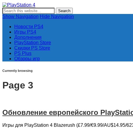
PlayStation 4
Новости и информация об игровой приставке нового поколе
Show Navigation
Hide Navigation
Новости PS4
Игры PS4
Дополнения
PlayStation Store
Скидки PS Store
PS Plus
Обзоры игр
Currently browsing
Page 3
Обновление европейского PlayStatio
Игры для PlayStation 4 Blazerush (£7.99/€9.99/AU$14.95/623