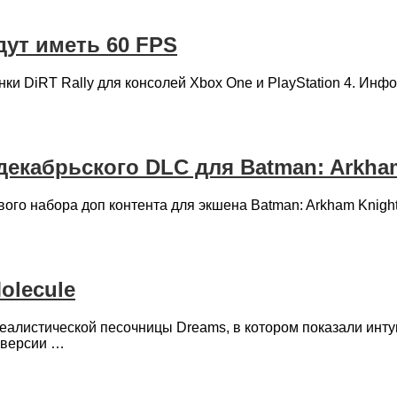
дут иметь 60 FPS
нки DiRT Rally для консолей Xbox One и PlayStation 4. Ин
 декабрьского DLC для Batman: Arkha
нового набора доп контента для экшена Batman: Arkham Kni
olecule
реалистической песочницы Dreams, в котором показали инт
 версии …