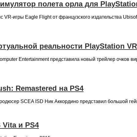
симулятор полета орла для PlayStation
 VR-игры Eagle Flight от французского издательства Ubisof
ртуальной реальности PlayStation VR
omputer Entertainment представила новый трейлер очков ви
ush: Remastered на PS4
продюсер SСEA ISD Ник Аккордино представил большой геймп
 Vita и PS4