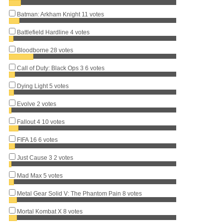
Batman: Arkham Knight
11 votes
Battlefield Hardline
4 votes
Bloodborne
28 votes
Call of Duty: Black Ops 3
6 votes
Dying Light
5 votes
Evolve
2 votes
Fallout 4
10 votes
FIFA 16
6 votes
Just Cause 3
2 votes
Mad Max
5 votes
Metal Gear Solid V: The Phantom Pain
8 votes
Mortal Kombat X
8 votes