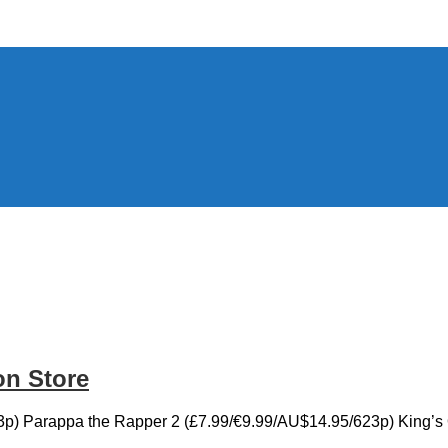
ния Sony PlayStation 4, новости игр PS4, обзоры игр, виде
n Store
p) Parappa the Rapper 2 (£7.99/€9.99/AU$14.95/623p) King’s 